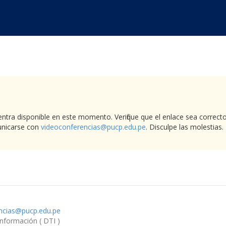
ntra disponible en este momento. Verifique que el enlace sea correcto
unicarse con
videoconferencias@pucp.edu.pe
. Disculpe las molestias.
ncias@pucp.edu.pe
Información ( DTI )